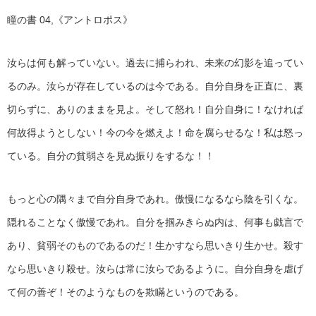
瞳の書 04,《アントロポス》
汝らは何も解っていない。過去に捕らわれ、未来の幻影を追ってい
るのみ。汝らが存在しているのは今である。自分自身を正直に、裏
切らずに、ありのままを見よ。そして怒れ！自分自身に！なければ
何故得ようとしない！今の今を燃えよ！命を腐らせるな！私は怒っ
ている。自分の貧弱さを見ぬ振りをするな！！
もっと心の隅々まで自分自身であれ。傲慢になるなら陰を引くな。
隠れることなく傲慢であれ。自分を掴みきらぬ内は、何事も戯言で
あり、貧弱そのものであるのだ！生かすなら思いきり生かせ。殺す
なら思いきり殺せ。汝らは常に汝らであるように。自分自身を虐げ
て何の善ぞ！そのようなものを欺瞞というのである。