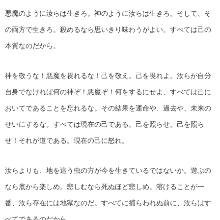
悪魔のように汝らは生きろ。神のように汝らは生きろ。そして、そ
の両方で生きろ。殺めるなら思いきり味わうがよい。すべては己の
本質なのだから。
神を敬うな！悪魔を畏れるな！己を敬え。己を畏れよ。汝らが自分
自身でなければ何の神ぞ！悪魔ぞ！何をするにせよ、すべては己に
おいてであることを忘れるな。その結果を運命や、過去や、未来の
せいにするな。すべては現在の己である。己を照らせ。己を照ら
せ！それが道である。現在の己に怒れ。
汝らよりも、地を這う虫の方が今を生きているではないか。遊ぶの
なら底から楽しめ。悲しむなら死ぬほど悲しめ。溶けることが一
番、汝ら存在には地獄なのだ。すべてに捕らわれぬ前に、汝らはす
べてであるのだから。