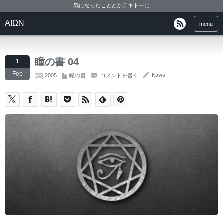
気になったこととかテキトーに
ΑΙΩΝ
menu
瞳の書 04
1
Feb
Kawa
2005
瞳の書
コメントを書く