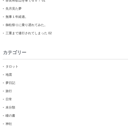
奈良和歌山を車でＧｏ！ 01
先月見た夢
無事１年経過。
御柱祭りに乗り遅れてみた。
三重まで連行されてしまった 02
カテゴリー
タロット
地震
夢日記
旅行
日常
未分類
瞳の書
神社