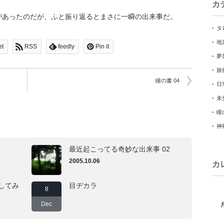
カ
があったのだが、ふと振り返るとまさに一瞬の出来事だ。
タ
地
et
RSS
feedly
Pin it
夢
旅
瞳の書 04
日
未
瞳
神
最近起こってる奇妙な出来事 02
2005.10.06
カ
してみ
目ヂカラ
8
Dec