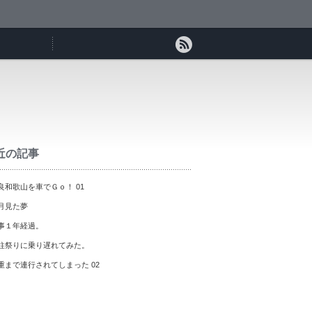
近の記事
良和歌山を車でＧｏ！ 01
月見た夢
事１年経過。
柱祭りに乗り遅れてみた。
重まで連行されてしまった 02