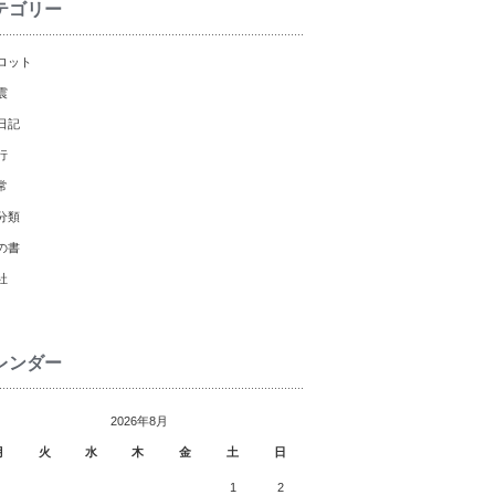
テゴリー
ロット
震
日記
行
常
分類
の書
社
レンダー
2026年8月
月
火
水
木
金
土
日
1
2