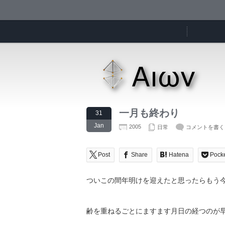
一月も終わり
31
Jan
2005
日常
コメントを書く
Post
Share
Hatena
Pock
ついこの間年明けを迎えたと思ったらもう
齢を重ねるごとにますます月日の経つのが