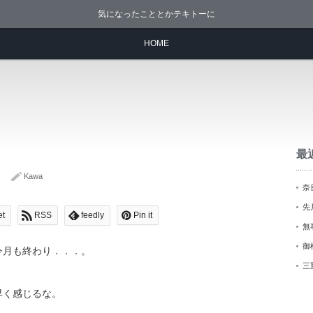
気になったこととかテキトーに
HOME
最
Kawa
奈
先
et
RSS
feedly
Pin it
無
御
今月も終わり．．．。
三
早く感じるな。