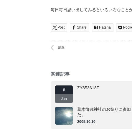
毎日毎日思い出してみるといろいろなこと
Post
Share
Hatena
Pock
翡翠
関連記事
ZY853618T
8
Jan
葛木御歳神社のお祭りに参加
た。
2005.10.10