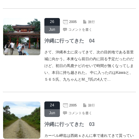
26
2005
旅行
Jun
コメントを書く
沖縄に行ってきた 04
さて、沖縄本土に戻ってきて、次の目的地である首里
城に向かう。本来なら前日の内に回る予定だったのだ
けど、初日の馬鹿ナビのせいで時間が無くなってしま
い、本日に持ち越された。 中に入ったのはKawaと、
５６５氏、九ちゃんとM._T氏の4人で…
24
2005
旅行
Jun
コメントを書く
沖縄に行ってきた 03
カーベル岬迄は西銘ｓさんに車で連れてきて貰ってい