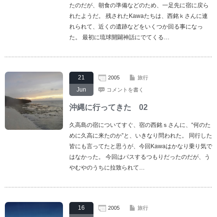
たのだが、朝食の準備などのため、一足先に宿に戻ら
れたようだ。 残されたKawaたちは、西銘ｋさんに連
れられて、近くの遺跡などをいくつか回る事になっ
た。 最初に琉球開闢神話にでてくる…
21
2005
旅行
Jun
コメントを書く
沖縄に行ってきた 02
久高島の宿についてすぐ、宿の西銘ｓさんに、“何のた
めに久高に来たのか”と、いきなり問われた。 同行した
皆にも言ってたと思うが、今回Kawaはかなり乗り気で
はなかった。 今回はパスするつもりだったのだが、う
やむやのうちに拉致られて…
16
2005
旅行