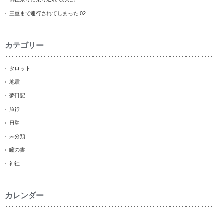
三重まで連行されてしまった 02
カテゴリー
タロット
地震
夢日記
旅行
日常
未分類
瞳の書
神社
カレンダー