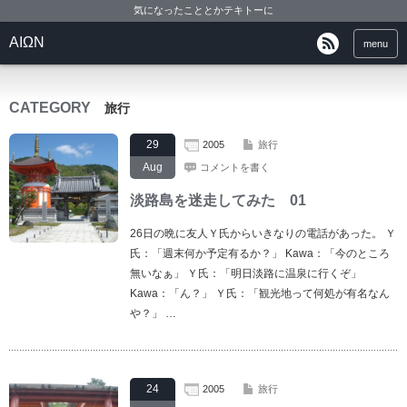
気になったこととかテキトーに
ΑΙΩΝ
menu
CATEGORY
旅行
29
2005
旅行
Aug
コメントを書く
淡路島を迷走してみた 01
26日の晩に友人Ｙ氏からいきなりの電話があった。 Ｙ
氏：「週末何か予定有るか？」 Kawa：「今のところ
無いなぁ」 Ｙ氏：「明日淡路に温泉に行くぞ」
Kawa：「ん？」 Ｙ氏：「観光地って何処が有名なん
や？」 …
24
2005
旅行