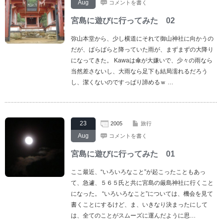
Aug
コメントを書く
宮島に遊びに行ってみた 02
弥山本堂から、少し横道にそれて御山神社に向かうの
だが、ぱらぱらと降っていた雨が、まずまずの大降り
になってきた。 Kawaは傘が大嫌いで、少々の雨なら
当然差さないし、大雨なら足下も結局濡れるだろう
し、潔くないのですっぱり諦めるｗ …
23
2005
旅行
Aug
コメントを書く
宮島に遊びに行ってみた 01
ここ最近、“いろいろなこと”が起こったこともあっ
て、急遽、５６５氏と共に宮島の厳島神社に行くこと
になった。 “いろいろなこと”については、機会を見て
書くことにするけど、ま、いきなり決まったにして
は、全てのことがスムーズに運んだように思…