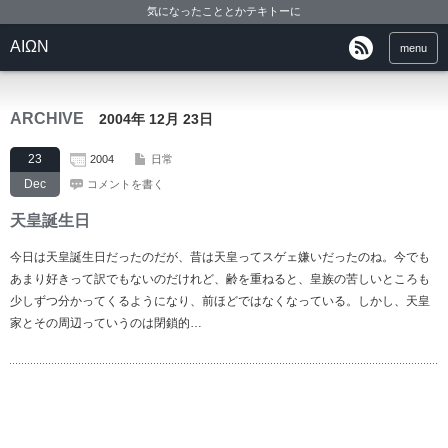
気になったこととかテキトーに
ΑΙΩΝ
menu
ARCHIVE
2004年 12月 23日
23
2004
日常
Dec
コメントを書く
天皇誕生日
今日は天皇誕生日だったのだが、昔は天皇ってスゲェ嫌いだったのね。今でも
あまり好きって訳でもないのだけれど、齢を重ねると、皇族の苦しいところも
少しずつ分かってくるようになり、前ほどではなくなっている。しかし、天皇
家とその周辺っていうのは閉鎖的…