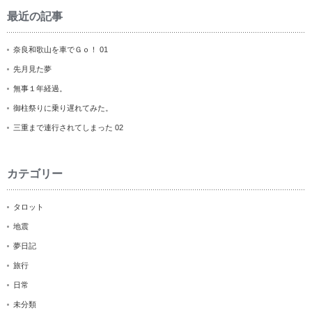
最近の記事
奈良和歌山を車でＧｏ！ 01
先月見た夢
無事１年経過。
御柱祭りに乗り遅れてみた。
三重まで連行されてしまった 02
カテゴリー
タロット
地震
夢日記
旅行
日常
未分類