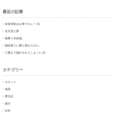
最近の記事
奈良和歌山を車でＧｏ！ 01
先月見た夢
無事１年経過。
御柱祭りに乗り遅れてみた。
三重まで連行されてしまった 02
カテゴリー
タロット
地震
夢日記
旅行
日常