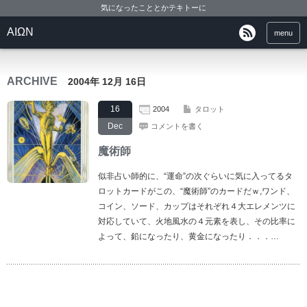
気になったこととかテキトーに
ΑΙΩΝ
menu
ARCHIVE
2004年 12月 16日
16
2004
タロット
Dec
コメントを書く
魔術師
似非占い師的に、“運命”の次ぐらいに気に入ってるタ
ロットカードがこの、“魔術師”のカードだｗ,ワンド、
コイン、ソード、カップはそれぞれ４大エレメンツに
対応していて、火地風水の４元素を表し、その比率に
よって、鉛になったり、黄金になったり．．．…