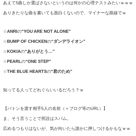
あえて5曲しか選ばさないというのは何かの心理テストみたいｗｗｗ
ありきたりな曲を書いても面白くないので、マイナーな路線でｗ
☆
ANRI
の
“YOU ARE NOT ALONE”
☆
BUMP OF CHICKEN
の
“ダンデライオン”
☆
KOKIA
の
“ありがとう…”
☆
PEARL
の
“ONE STEP”
☆
THE BLUE HEARTS
の
“君のため”
知ってる人ってどれぐらいいるだろう？ｗ
【バトンを渡す相手5人の名前（＋ブログ等のURL）】
ま、そう言うことで所詮はスパム。
広めるつもりはないが、気が向いたら誰かに押しつけるかもなｗｗ