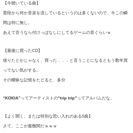
【今聴いている曲】
普段から何か音楽を流しているというのは多くないので、今この瞬
間は特に無し。
あえて言うなら付けっぱなしにしてるゲームの音ぐらいｗ
【最後に買ったCD】
借りたとかじゃなく、買った．．．と言うことになるともう数年買
ってない気がする。
その曖昧な記憶をたどると、多分
“KOKIA”
ってアーティストの
“trip trip”
ってアルバムだな。
【よく聞く、または特別な思い入れのある5曲】
さて、ここが最難関だｗｗｗ