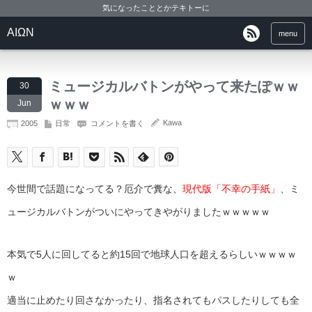
気になったこととかテキトーに
ΑΙΩΝ
menu
ミュージカルバトンがやって来たぽｗｗ
30
ｗｗｗ
Jun
Kawa
2005
日常
コメントを書く
今世間で話題になってる？厄介で糞な、
現代版「不幸の手紙」
、ミ
ュージカルバトンがついにやってきやがりましたｗｗｗｗｗ
本気で5人に回してると約15回で地球人口を超えるらしいｗｗｗｗ
ｗ
適当に止めたり回さなかったり、指名されてもパスしたりしても全